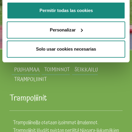
Permitir todas las cookies
Personalizar
Solo usar cookies necesarias
PUUHAMAA
TOIMINNOT
SEIKKAILU
TRAMPOLIINIT
Trampoliinit
Trampoliineilla otetaan isoimmat ilmalennot.
Trampoliinit löydät puiston perältä Niagara-liukumäkien