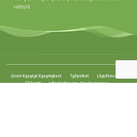
vierestä.
Usein Kysytyt Kysymykset
Työpaikat
Löytötavarat
Säännöt
Whistleblowing-ilmoituskanava
Evästekäytäntö
Yhteystiedot ja palaute
Tietosuojakäytäntö
Yleiset Myyntiehdot
Oiva
Vähikkäläntie 11, 12400 Tervakoski