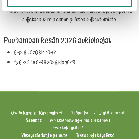
Muutokset aukioloaikoihin mahdollisia. Laitteet ja vesipuisto
suljetaan 15 min ennen puiston sulkeutumista.
Puuhamaan kesän 2026 aukioloajat
6.-12.6.2026 klo 10-17.
13.6.-2.8. ja 8.-9.8.2026 klo 10-19.
Usein Kysytyt Kysymykset
Työpaikat
Löytötavarat
Säännöt
Whistleblowing-ilmoituskanava
Evästekäytäntö
Yhteystiedot ja palaute
Tietosuojakäytäntö