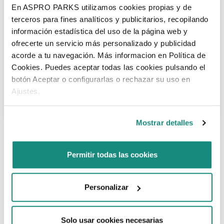
1
2
3
4
5
6
En ASPRO PARKS utilizamos cookies propias y de
terceros para fines analíticos y publicitarios, recopilando
7
8
9
10
11
12
13
información estadística del uso de la página web y
ofrecerte un servicio más personalizado y publicidad
14
15
16
17
18
19
20
acorde a tu navegación. Más informacion en Política de
Cookies. Puedes aceptar todas las cookies pulsando el
21
22
23
24
25
26
27
botón Aceptar o configurarlas o rechazar su uso en
Ajustes.
28
29
30
Mostrar detalles
Katso Puuhamaan aukioloajat yllä olevasta kalenterista
Permitir todas las cookies
Avoinna 10:00-19:00
Avoinna: 10:00-17:00
Personalizar
Suljettu
Solo usar cookies necesarias