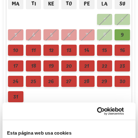
MA
TI
KE
TO
PE
LA
SU
1
2
3
4
5
6
7
8
9
10
11
12
13
14
15
16
17
18
19
20
21
22
23
24
25
26
27
28
29
30
31
Syyskuu 2026
MA
TI
KE
TO
PE
LA
SU
Esta página web usa cookies