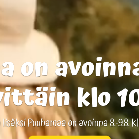
 on avoinna 
ittäin klo 1
lisäksi Puuhamaa on avoinna 8.-9.8. klo