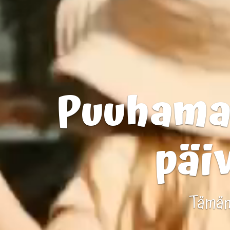
Puuhamaa
päiv
Tämän 