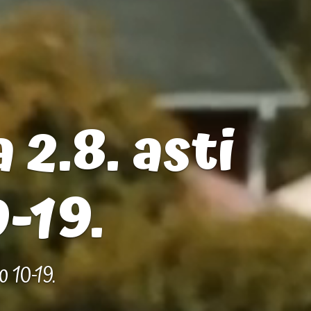
2.8. asti
0-19.
 10-19.