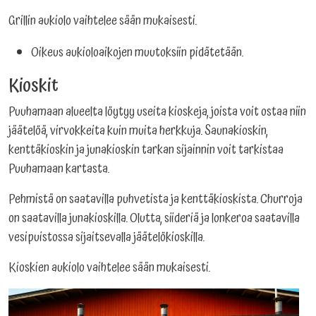
Grillin aukiolo vaihtelee sään mukaisesti.
Oikeus aukioloaikojen muutoksiin pidätetään.
Kioskit
Puuhamaan alueelta löytyy useita kioskeja, joista voit ostaa niin
jäätelöä, virvokkeita kuin muita herkkuja. Saunakioskin,
kenttäkioskin ja junakioskin tarkan sijainnin voit tarkistaa
Puuhamaan kartasta.
Pehmistä on saatavilla puhvetista ja kenttäkioskista. Churroja
on saatavilla junakioskilla. Olutta, siideriä ja lonkeroa saatavilla
vesipuistossa sijaitsevalla jäätelökioskilla.
Kioskien aukiolo vaihtelee sään mukaisesti.