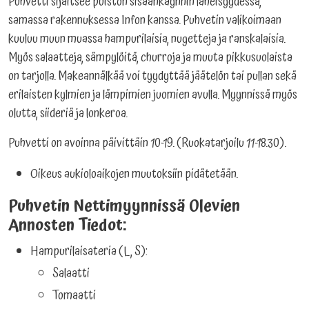
Puhvetti sijaitsee puiston sisäänkäynnin läheisyydessä,
samassa rakennuksessa Infon kanssa. Puhvetin valikoimaan
kuuluu muun muassa hampurilaisia, nugetteja ja ranskalaisia.
Myös salaatteja, sämpylöitä, churroja ja muuta pikkusuolaista
on tarjolla. Makeannälkää voi tyydyttää jäätelön tai pullan sekä
erilaisten kylmien ja lämpimien juomien avulla. Myynnissä myös
olutta, siideriä ja lonkeroa.
Puhvetti on avoinna päivittäin 10-19. (Ruokatarjoilu 11-18.30).
Oikeus aukioloaikojen muutoksiin pidätetään.
Puhvetin Nettimyynnissä Olevien
Annosten Tiedot:
Hampurilaisateria (L, S):
Salaatti
Tomaatti