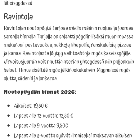
läheisyydessä.
Ravintola
Ravintolan noutopöytä tarjoaa mielin määrin ruokaa ja juomaa
samalla hinnalla. Tarjolla on salaattipöydän lisäksi muun muassa
makaroni-pastavuokaa, nakkeja, lihapullia, ranskalaisia, pizzaa
ja kanaa. Ravintolasta löytyy vaihtoehtoja myös kasvissyöjille.
Virvoitusjuomia voit nauttia aterian yhteydessä niin paljonkuin
haluat. Hinta sisältää myös jälkiruokakahvin. Myynnissä myös
olutta, siideriä ja lonkeroa.
Noutopöydän hinnat 2026:
Aikuiset: 19,50 €
Lapset alle 12-vuotta: 12,50 €
Lapset alle 9-vuotta 9,50€
Lapset alle 3-vuotta syövät ilmaiseksi maksavan aikuisen