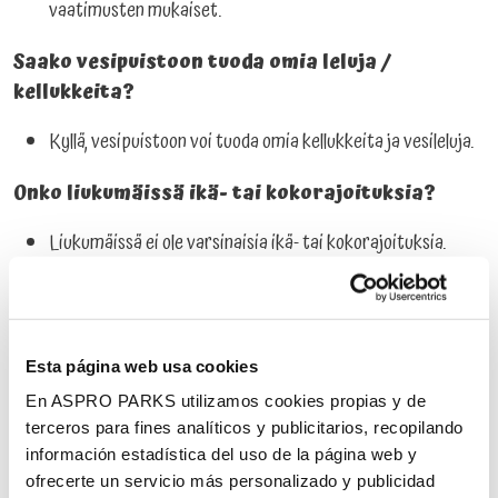
vaatimusten mukaiset.
Saako vesipuistoon tuoda omia leluja /
kellukkeita?
Kyllä, vesipuistoon voi tuoda omia kellukkeita ja vesileluja.
Onko liukumäissä ikä- tai kokorajoituksia?
Liukumäissä ei ole varsinaisia ikä- tai kokorajoituksia.
Rajoituksia aiheuttaa lähinnä altaiden syvyys (max.
100cm), Aikuisen kanssa pienikin lapsi voi mennä
turvallisesti lähes kaikkiin vesiliukumäkiin.
Esta página web usa cookies
Miksei saunaan saa mennä uima-asu päällä?
En ASPRO PARKS utilizamos cookies propias y de
terceros para fines analíticos y publicitarios, recopilando
Uima-asussasi on aina klooria ja bakteereita. Mennessäsi
información estadística del uso de la página web y
lämpimään saunaan uima-asusi kanssa, haihtuu kloorivesi
ofrecerte un servicio más personalizado y publicidad