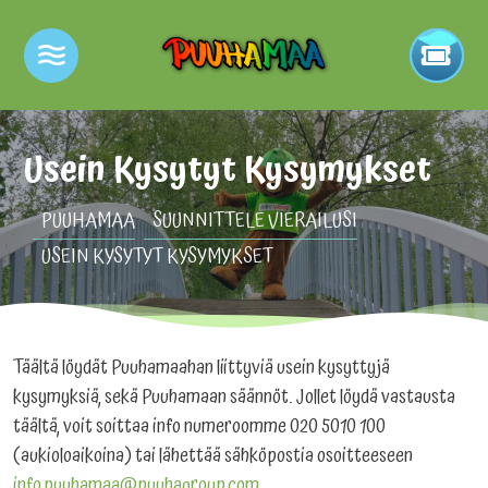
Usein Kysytyt Kysymykset
PUUHAMAA
SUUNNITTELE VIERAILUSI
USEIN KYSYTYT KYSYMYKSET
Täältä löydät Puuhamaahan liittyviä usein kysyttyjä
kysymyksiä, sekä Puuhamaan säännöt. Jollet löydä vastausta
täältä, voit soittaa info numeroomme 020 5010 100
(aukioloaikoina) tai lähettää sähköpostia osoitteeseen
info.puuhamaa@puuhagroup.com