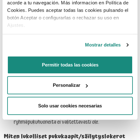
acorde a tu navegación. Más informacion en Política de
ja bakteerit hengitysilmaan ja leviää saunan lauteille ja
Cookies. Puedes aceptar todas las cookies pulsando el
seinille. Tämän vuoksi myös uima-asun pitäminen kädessä
botón Aceptar o configurarlas o rechazar su uso en
saunassa on epähygieenistä.
Ajustes.
Saako lastenvaunuja tai vetokärryjä tuoda
Mostrar detalles
vesipuistoon?
Lastenvaunuja ja -rattaita ja vetokärryjä voi tuoda
Permitir todas las cookies
vesipuistoon.
Personalizar
Minkälaiset pukuhuoneet Puuhamaassa on?
Puuhamaan vesipuistosta löytyy kaksi pukuhuonetta.
Solo usar cookies necesarias
Toinen naisille ja toinen miehille. Erillisiä
ryhmäpukuhuoneita ei valitettavasti ole.
Miten lukolliset pukukaapit/säilytyslokerot