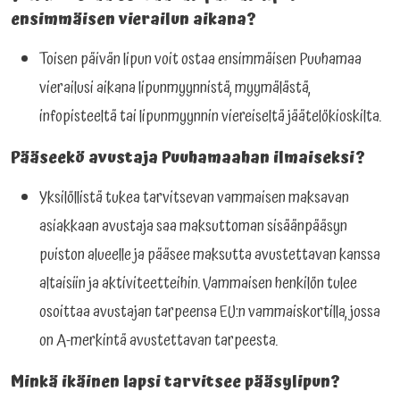
ensimmäisen vierailun aikana?
Toisen päivän lipun voit ostaa ensimmäisen Puuhamaa
vierailusi aikana lipunmyynnistä, myymälästä,
infopisteeltä tai lipunmyynnin viereiseltä jäätelökioskilta.
Pääseekö avustaja Puuhamaahan ilmaiseksi?
Yksilöllistä tukea tarvitsevan vammaisen maksavan
asiakkaan avustaja saa maksuttoman sisäänpääsyn
puiston alueelle ja pääsee maksutta avustettavan kanssa
altaisiin ja aktiviteetteihin. Vammaisen henkilön tulee
osoittaa avustajan tarpeensa EU:n vammaiskortilla, jossa
on A-merkintä avustettavan tarpeesta.
Minkä ikäinen lapsi tarvitsee pääsylipun?