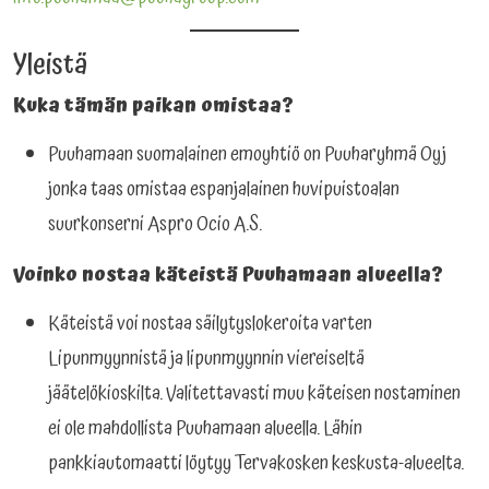
Yleistä
Kuka tämän paikan omistaa?
Puuhamaan suomalainen emoyhtiö on Puuharyhmä Oyj
jonka taas omistaa espanjalainen huvipuistoalan
suurkonserni Aspro Ocio A.S.
Voinko nostaa käteistä Puuhamaan alueella?
Käteistä voi nostaa säilytyslokeroita varten
Lipunmyynnistä ja lipunmyynnin viereiseltä
jäätelökioskilta. Valitettavasti muu käteisen nostaminen
ei ole mahdollista Puuhamaan alueella. Lähin
pankkiautomaatti löytyy Tervakosken keskusta-alueelta.