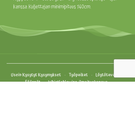
kanssa. Kuljettajan minimipituus 140cm.
Usein Kysytyt Kysymykset
Työpaikat
Löytötavarat
Säännöt
Whistleblowing-ilmoituskanava
Evästekäytäntö
Yhteystiedot ja palaute
Tietosuojakäytäntö
Yleiset Myyntiehdot
Oiva
Vähikkäläntie 11, 12400 Tervakoski