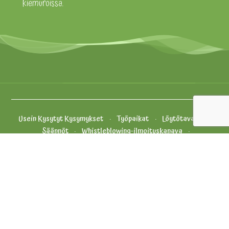
kiemuroissa.
Usein Kysytyt Kysymykset
Työpaikat
Löytötavarat
Säännöt
Whistleblowing-ilmoituskanava
Evästekäytäntö
Yhteystiedot ja palaute
Tietosuojakäytäntö
Yleiset Myyntiehdot
Oiva
Vähikkäläntie 11, 12400 Tervakoski
+358 (0) 20 5010 100 (aukioloaikoina)