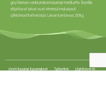
yksi hieman vankkarakenteisempi merikarhu. Ruorilla
ohjattavat laivat ovat nimensä mukaisesti
sähkömoottorivetoisia. Laivan kantavuus 120kg.
Usein Kysytyt Kysymykset
Työpaikat
Löytötavarat
Säännöt
Whistleblowing-ilmoituskanava
Evästekäytäntö
Yhteystiedot ja palaute
Tietosuojakäytäntö
Yleiset Myyntiehdot
Oiva