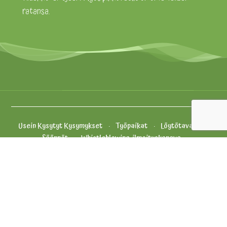
ratansa.
Usein Kysytyt Kysymykset
Työpaikat
Löytötavarat
Säännöt
Whistleblowing-ilmoituskanava
Evästekäytäntö
Yhteystiedot ja palaute
Tietosuojakäytäntö
Yleiset Myyntiehdot
Oiva
Vähikkäläntie 11, 12400 Tervakoski