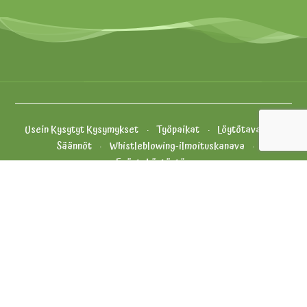
Usein Kysytyt Kysymykset
Työpaikat
Löytötavarat
Säännöt
Whistleblowing-ilmoituskanava
Evästekäytäntö
Yhteystiedot ja palaute
Tietosuojakäytäntö
Yleiset Myyntiehdot
Oiva
Vähikkäläntie 11, 12400 Tervakoski
+358 (0) 20 5010 100 (aukioloaikoina)
info.puuhamaa@puuhagroup.com