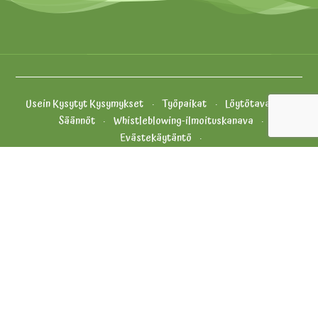
Usein Kysytyt Kysymykset
Työpaikat
Löytötavarat
Säännöt
Whistleblowing-ilmoituskanava
Evästekäytäntö
Yhteystiedot ja palaute
Tietosuojakäytäntö
Yleiset Myyntiehdot
Oiva
Vähikkäläntie 11, 12400 Tervakoski
+358 (0) 20 5010 100 (aukioloaikoina)
info.puuhamaa@puuhagroup.com