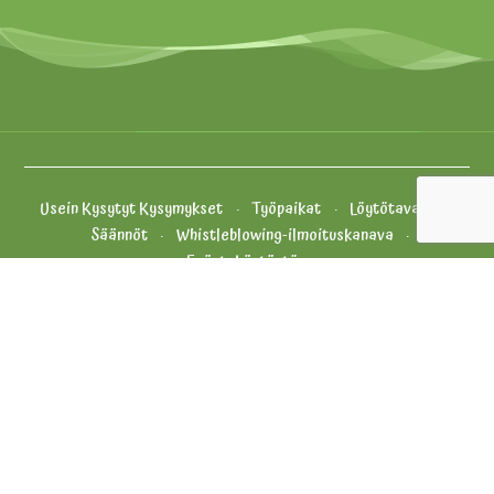
Usein Kysytyt Kysymykset
Työpaikat
Löytötavarat
Säännöt
Whistleblowing-ilmoituskanava
Evästekäytäntö
Yhteystiedot ja palaute
Tietosuojakäytäntö
Yleiset Myyntiehdot
Oiva
Vähikkäläntie 11, 12400 Tervakoski
+358 (0) 20 5010 100 (aukioloaikoina)
info.puuhamaa@puuhagroup.com