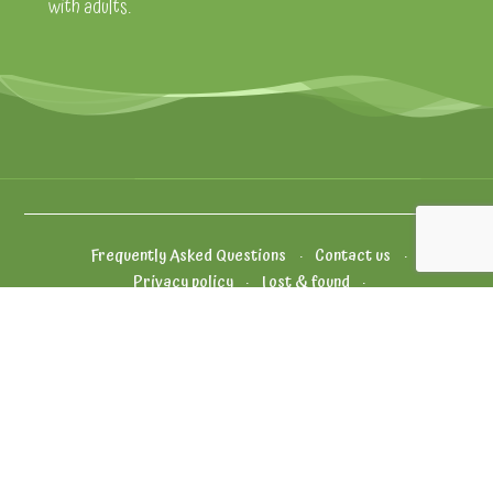
with adults.
Frequently Asked Questions
Contact us
Privacy policy
Lost & found
General terms and conditions of sale
Jobs
Park rules
Oiva
Internal reporting channel
Cookies policy
Vähikkäläntie 11, 12400 Tervakoski
+358 (0) 20 5010 100 (on opening hours)